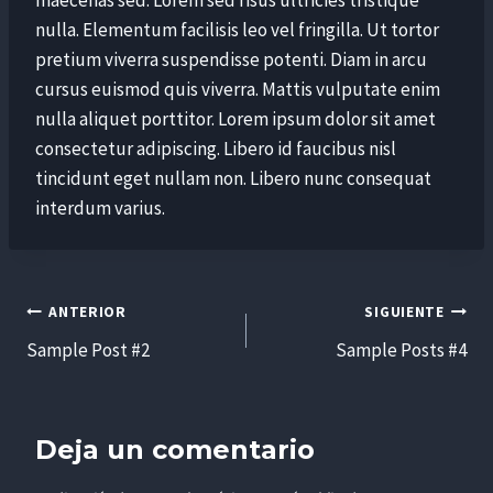
nulla. Elementum facilisis leo vel fringilla. Ut tortor
pretium viverra suspendisse potenti. Diam in arcu
cursus euismod quis viverra. Mattis vulputate enim
nulla aliquet porttitor. Lorem ipsum dolor sit amet
consectetur adipiscing. Libero id faucibus nisl
tincidunt eget nullam non. Libero nunc consequat
interdum varius.
Navegación
ANTERIOR
SIGUIENTE
Sample Post #2
Sample Posts #4
de
entradas
Deja un comentario